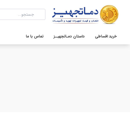
خرید اقساطی
داستان دمـاتجهیــز
تماس با ما