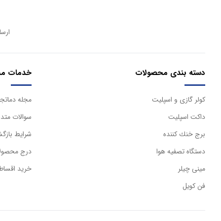
ارسا
دسته بندی محصولات
خدمات مش
كولر گازی و اسپليت
مجله دماتجه
داكت اسپليت
سوالات متدا
برج خنك كننده
شرایط بازگش
دستگاه تصفيه هوا
درج محصولا
مینی چیلر
خرید اقساط
فن کویل