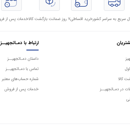
ل سریع به سراسر کشور
خرید اقساطی
۷ روز ضمانت بازگشت کالا
خدمات پس از فر
تریان
ارتباط با دمـاتجهیــز
یز
داستان دمـاتجهیــز
ول
تماس با دمـاتجهیــز
ت کالا
شماره حساب‌های معتبر
ت در دمـاتجهیــز
خدمات پس از فروش
ی