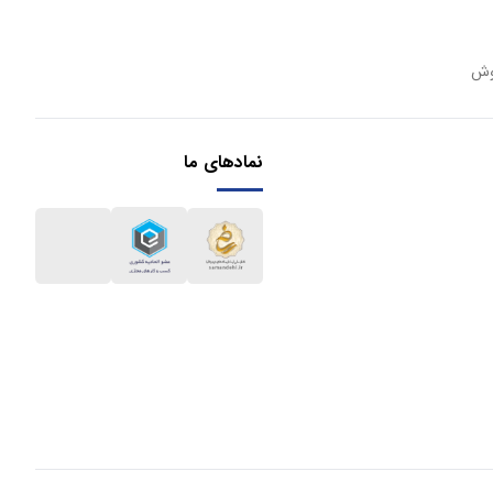
وش
نمادهای ما