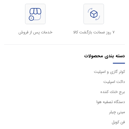
۷ روز ضمانت بازگشت کالا
خدمات پس از فروش
دسته بندی محصولات
كولر گازی و اسپليت
داكت اسپليت
برج خنك كننده
دستگاه تصفيه هوا
مینی چیلر
فن کویل