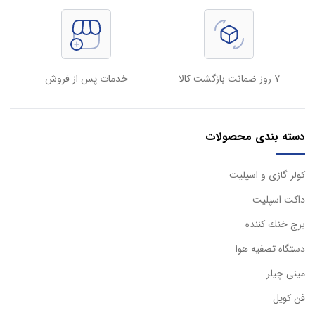
۷ روز ضمانت بازگشت کالا
خدمات پس از فروش
دسته بندی محصولات
كولر گازی و اسپليت
داكت اسپليت
برج خنك كننده
دستگاه تصفيه هوا
مینی چیلر
فن کویل