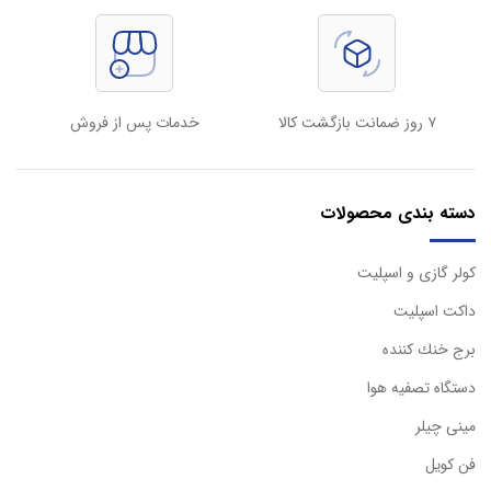
۷ روز ضمانت بازگشت کالا
خدمات پس از فروش
دسته بندی محصولات
كولر گازی و اسپليت
داكت اسپليت
برج خنك كننده
دستگاه تصفيه هوا
مینی چیلر
فن کویل