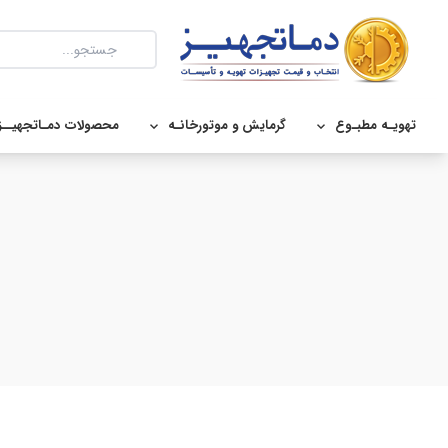
تهویـه مطبـوع
گرمایش و موتورخانـه
محصولات دمـاتجهیــز