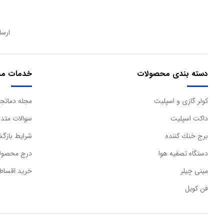
ارسا
دسته بندی محصولات
خدمات مش
كولر گازی و اسپليت
مجله دماتجه
داكت اسپليت
سوالات متدا
برج خنك كننده
شرایط بازگش
دستگاه تصفيه هوا
درج محصولا
مینی چیلر
خرید اقساط
فن کویل