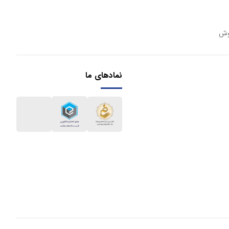
وش
نمادهای ما