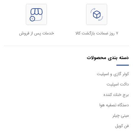
۷ روز ضمانت بازگشت کالا
خدمات پس از فروش
دسته بندی محصولات
كولر گازی و اسپليت
داكت اسپليت
برج خنك كننده
دستگاه تصفيه هوا
مینی چیلر
فن کویل