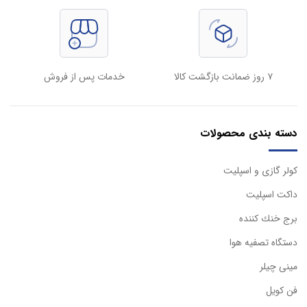
۷ روز ضمانت بازگشت کالا
خدمات پس از فروش
دسته بندی محصولات
كولر گازی و اسپليت
داكت اسپليت
برج خنك كننده
دستگاه تصفيه هوا
مینی چیلر
فن کویل