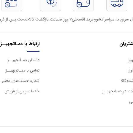
ل سریع به سراسر کشور
خرید اقساطی
۷ روز ضمانت بازگشت کالا
خدمات پس از فر
تریان
ارتباط با دمـاتجهیــز
یز
داستان دمـاتجهیــز
ول
تماس با دمـاتجهیــز
ت کالا
شماره حساب‌های معتبر
ت در دمـاتجهیــز
خدمات پس از فروش
ی