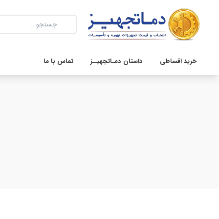
خرید اقساطی
داستان دمـاتجهیــز
تماس با ما