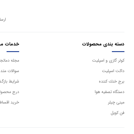
ارسا
دسته بندی محصولات
خدمات مش
كولر گازی و اسپليت
مجله دماتجه
داكت اسپليت
سوالات متدا
برج خنك كننده
شرایط بازگش
دستگاه تصفيه هوا
درج محصولا
مینی چیلر
خرید اقساط
فن کویل