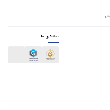
وش
نمادهای ما