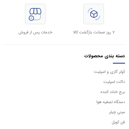
۷ روز ضمانت بازگشت کالا
خدمات پس از فروش
دسته بندی محصولات
كولر گازی و اسپليت
داكت اسپليت
برج خنك كننده
دستگاه تصفيه هوا
مینی چیلر
فن کویل