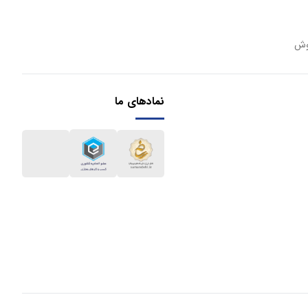
وش
نمادهای ما