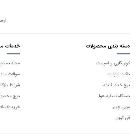
ارسا
دسته بندی محصولات
خدمات مش
كولر گازی و اسپليت
مجله دماتجه
داكت اسپليت
سوالات متدا
برج خنك كننده
شرایط بازگش
دستگاه تصفيه هوا
درج محصولا
مینی چیلر
خرید اقساط
فن کویل