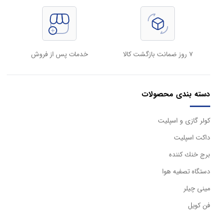
۷ روز ضمانت بازگشت کالا
خدمات پس از فروش
دسته بندی محصولات
كولر گازی و اسپليت
داكت اسپليت
برج خنك كننده
دستگاه تصفيه هوا
مینی چیلر
فن کویل