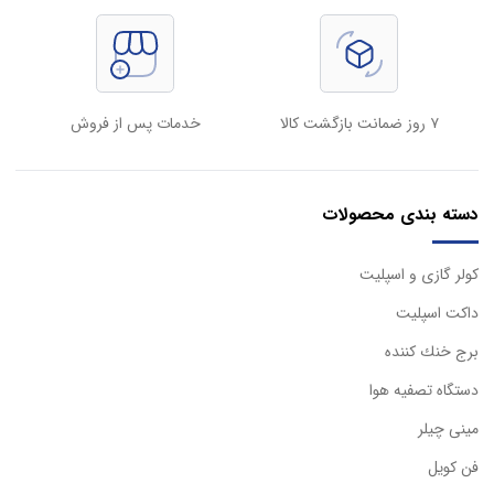
۷ روز ضمانت بازگشت کالا
خدمات پس از فروش
دسته بندی محصولات
كولر گازی و اسپليت
داكت اسپليت
برج خنك كننده
دستگاه تصفيه هوا
مینی چیلر
فن کویل