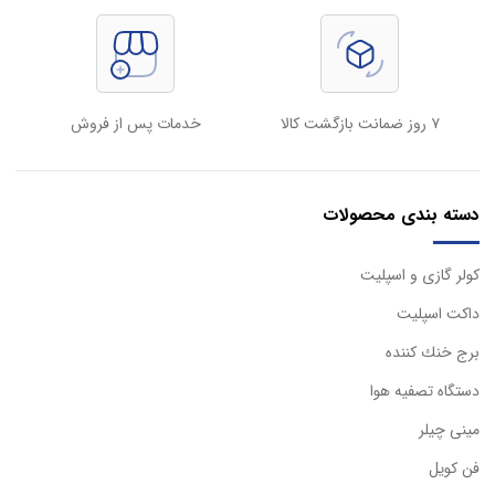
۷ روز ضمانت بازگشت کالا
خدمات پس از فروش
دسته بندی محصولات
كولر گازی و اسپليت
داكت اسپليت
برج خنك كننده
دستگاه تصفيه هوا
مینی چیلر
فن کویل