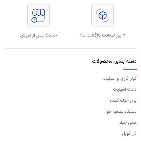
۷ روز ضمانت بازگشت کالا
خدمات پس از فروش
دسته بندی محصولات
كولر گازی و اسپليت
داكت اسپليت
برج خنك كننده
دستگاه تصفيه هوا
مینی چیلر
فن کویل