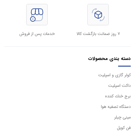
۷ روز ضمانت بازگشت کالا
خدمات پس از فروش
دسته بندی محصولات
كولر گازی و اسپليت
داكت اسپليت
برج خنك كننده
دستگاه تصفيه هوا
مینی چیلر
فن کویل