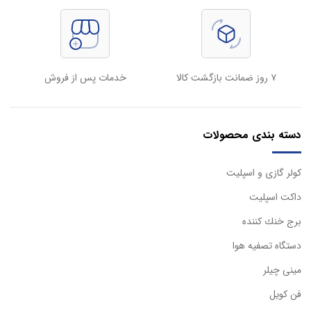
۷ روز ضمانت بازگشت کالا
خدمات پس از فروش
دسته بندی محصولات
كولر گازی و اسپليت
داكت اسپليت
برج خنك كننده
دستگاه تصفيه هوا
مینی چیلر
فن کویل