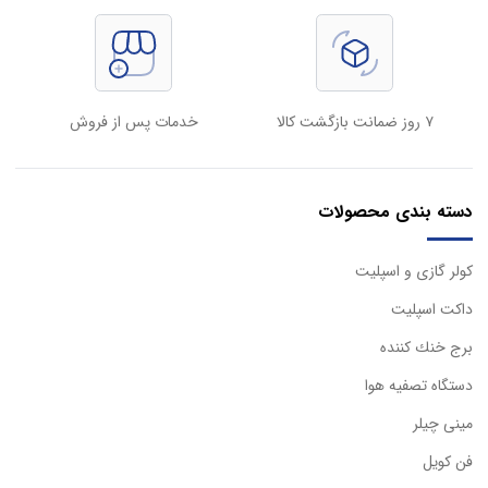
۷ روز ضمانت بازگشت کالا
خدمات پس از فروش
دسته بندی محصولات
كولر گازی و اسپليت
داكت اسپليت
برج خنك كننده
دستگاه تصفيه هوا
مینی چیلر
فن کویل