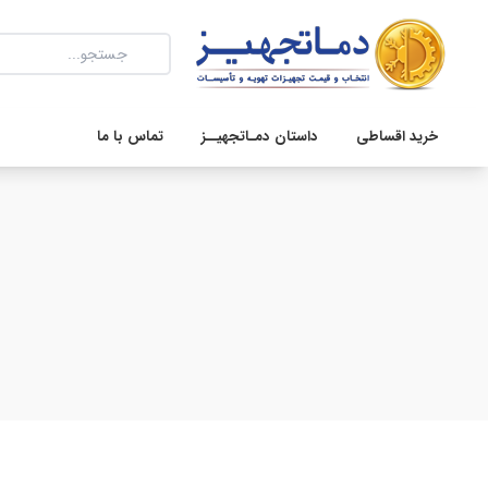
خرید اقساطی
داستان دمـاتجهیــز
تماس با ما