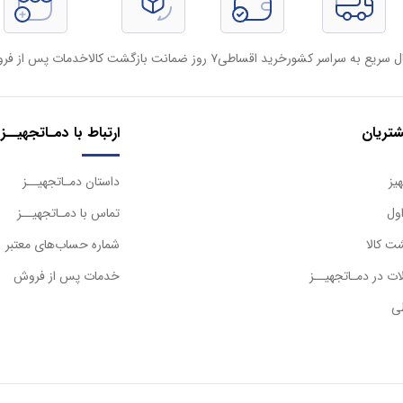
ل سریع به سراسر کشور
خرید اقساطی
۷ روز ضمانت بازگشت کالا
خدمات پس از فر
تریان
ارتباط با دمـاتجهیــز
یز
داستان دمـاتجهیــز
ول
تماس با دمـاتجهیــز
ت کالا
شماره حساب‌های معتبر
ت در دمـاتجهیــز
خدمات پس از فروش
ی