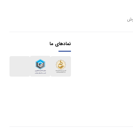
وش
نمادهای ما