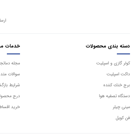
ارسا
دسته بندی محصولات
خدمات مش
كولر گازی و اسپليت
مجله دماتجه
داكت اسپليت
سوالات متدا
برج خنك كننده
شرایط بازگش
دستگاه تصفيه هوا
درج محصولا
مینی چیلر
خرید اقساط
فن کویل