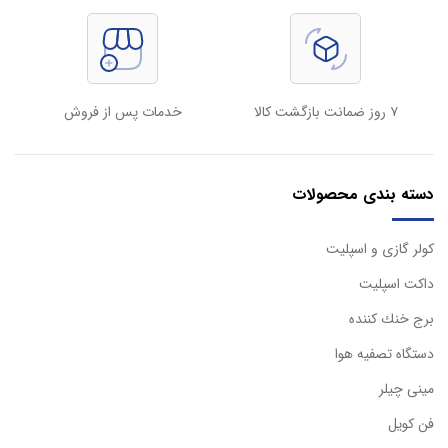
۷ روز ضمانت بازگشت کالا
خدمات پس از فروش
دسته بندی محصولات
كولر گازی و اسپليت
داكت اسپليت
برج خنك كننده
دستگاه تصفيه هوا
مینی چیلر
فن کویل