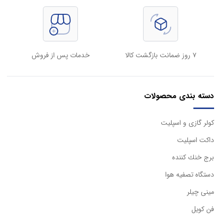
۷ روز ضمانت بازگشت کالا
خدمات پس از فروش
دسته بندی محصولات
كولر گازی و اسپليت
داكت اسپليت
برج خنك كننده
دستگاه تصفيه هوا
مینی چیلر
فن کویل