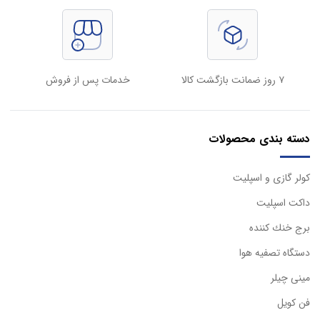
۷ روز ضمانت بازگشت کالا
خدمات پس از فروش
دسته بندی محصولات
كولر گازی و اسپليت
داكت اسپليت
برج خنك كننده
دستگاه تصفيه هوا
مینی چیلر
فن کویل