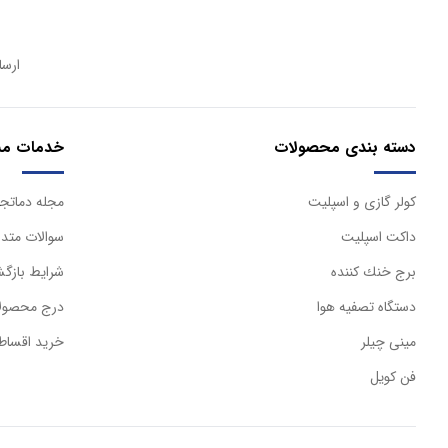
ارسا
دسته بندی محصولات
خدمات مش
كولر گازی و اسپليت
مجله دماتجه
داكت اسپليت
سوالات متدا
برج خنك كننده
شرایط بازگش
دستگاه تصفيه هوا
درج محصولا
مینی چیلر
خرید اقساط
فن کویل