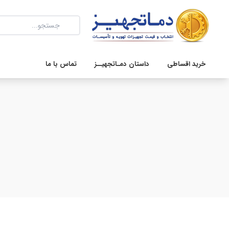
خرید اقساطی
داستان دمـاتجهیــز
تماس با ما