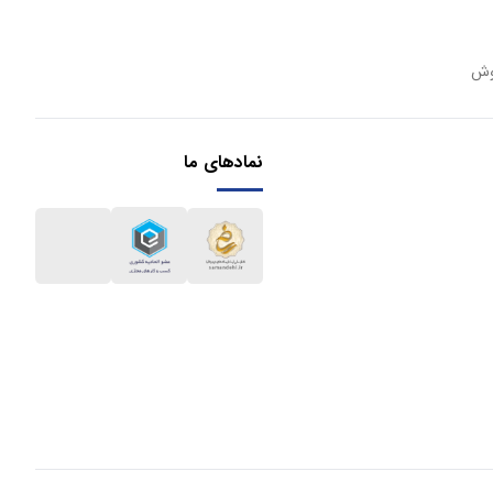
وش
نمادهای ما