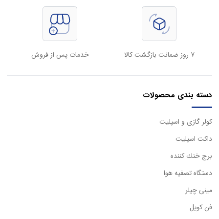
۷ روز ضمانت بازگشت کالا
خدمات پس از فروش
دسته بندی محصولات
كولر گازی و اسپليت
داكت اسپليت
برج خنك كننده
دستگاه تصفيه هوا
مینی چیلر
فن کویل