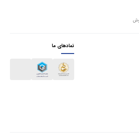
وش
نمادهای ما