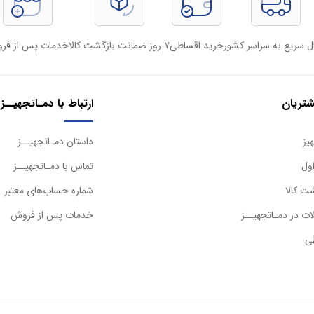
ل سریع به سراسر کشور
خرید اقساطی
۷ روز ضمانت بازگشت کالا
خدمات پس از فر
تریان
ارتباط با دمـاتجهیــز
یز
داستان دمـاتجهیــز
ول
تماس با دمـاتجهیــز
ت کالا
شماره حساب‌های معتبر
ت در دمـاتجهیــز
خدمات پس از فروش
ی