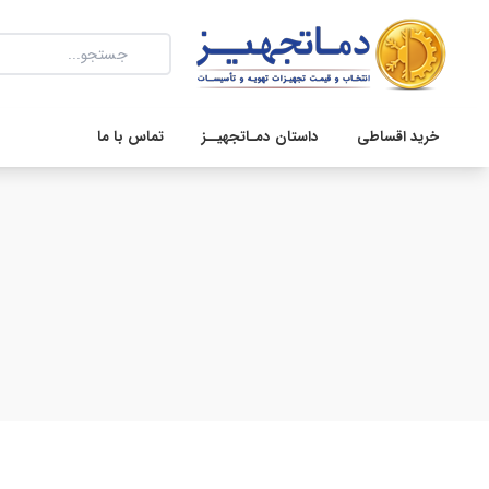
خرید اقساطی
داستان دمـاتجهیــز
تماس با ما