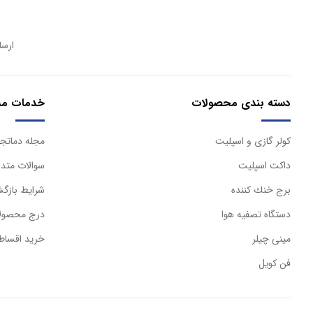
ارسا
دسته بندی محصولات
خدمات مش
كولر گازی و اسپليت
مجله دماتجه
داكت اسپليت
سوالات متدا
برج خنك كننده
شرایط بازگش
دستگاه تصفيه هوا
درج محصولا
مینی چیلر
خرید اقساط
فن کویل