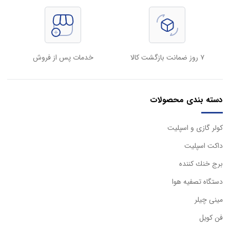
۷ روز ضمانت بازگشت کالا
خدمات پس از فروش
دسته بندی محصولات
كولر گازی و اسپليت
داكت اسپليت
برج خنك كننده
دستگاه تصفيه هوا
مینی چیلر
فن کویل