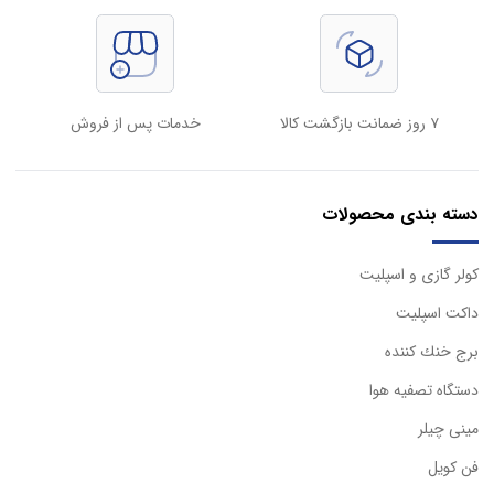
۷ روز ضمانت بازگشت کالا
خدمات پس از فروش
دسته بندی محصولات
كولر گازی و اسپليت
داكت اسپليت
برج خنك كننده
دستگاه تصفيه هوا
مینی چیلر
فن کویل