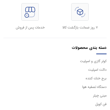
۷ روز ضمانت بازگشت کالا
خدمات پس از فروش
دسته بندی محصولات
كولر گازی و اسپليت
داكت اسپليت
برج خنك كننده
دستگاه تصفيه هوا
مینی چیلر
فن کویل