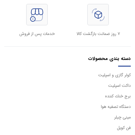
۷ روز ضمانت بازگشت کالا
خدمات پس از فروش
دسته بندی محصولات
كولر گازی و اسپليت
داكت اسپليت
برج خنك كننده
دستگاه تصفيه هوا
مینی چیلر
فن کویل