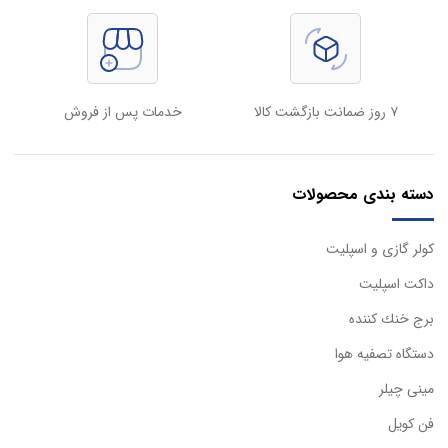
۷ روز ضمانت بازگشت کالا
خدمات پس از فروش
دسته بندی محصولات
كولر گازی و اسپليت
داكت اسپليت
برج خنك كننده
دستگاه تصفيه هوا
مینی چیلر
فن کویل