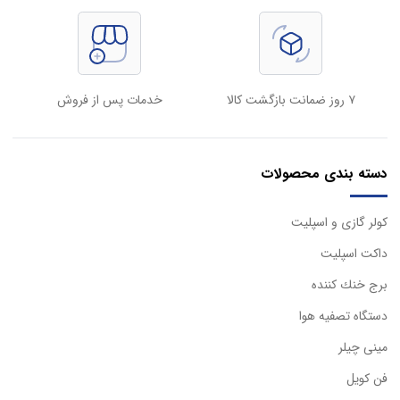
۷ روز ضمانت بازگشت کالا
خدمات پس از فروش
دسته بندی محصولات
كولر گازی و اسپليت
داكت اسپليت
برج خنك كننده
دستگاه تصفيه هوا
مینی چیلر
فن کویل