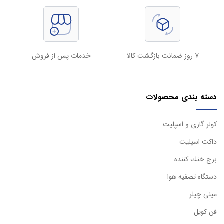
۷ روز ضمانت بازگشت کالا
خدمات پس از فروش
دسته بندی محصولات
كولر گازی و اسپليت
داكت اسپليت
برج خنك كننده
دستگاه تصفيه هوا
مینی چیلر
فن کویل