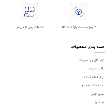
۷ روز ضمانت بازگشت کالا
خدمات پس از فروش
دسته بندی محصولات
كولر گازی و اسپليت
داكت اسپليت
برج خنك كننده
دستگاه تصفيه هوا
مینی چیلر
فن کویل