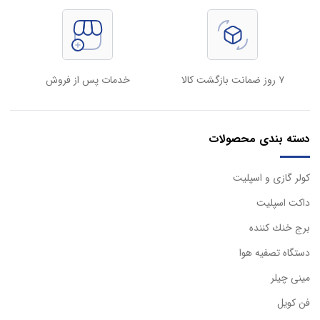
۷ روز ضمانت بازگشت کالا
خدمات پس از فروش
دسته بندی محصولات
كولر گازی و اسپليت
داكت اسپليت
برج خنك كننده
دستگاه تصفيه هوا
مینی چیلر
فن کویل