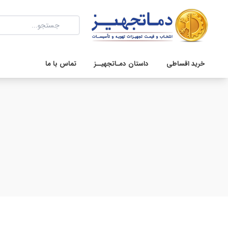
خرید اقساطی
داستان دمـاتجهیــز
تماس با ما