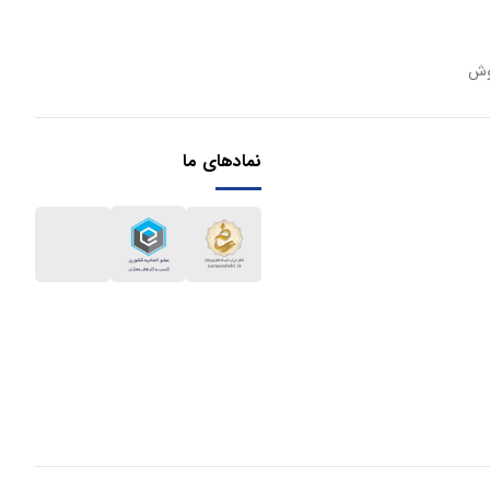
وش
نمادهای ما