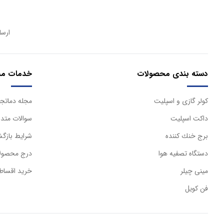
ارسا
دسته بندی محصولات
خدمات مش
كولر گازی و اسپليت
مجله دماتجه
داكت اسپليت
سوالات متدا
برج خنك كننده
شرایط بازگش
دستگاه تصفيه هوا
درج محصولا
مینی چیلر
خرید اقساط
فن کویل