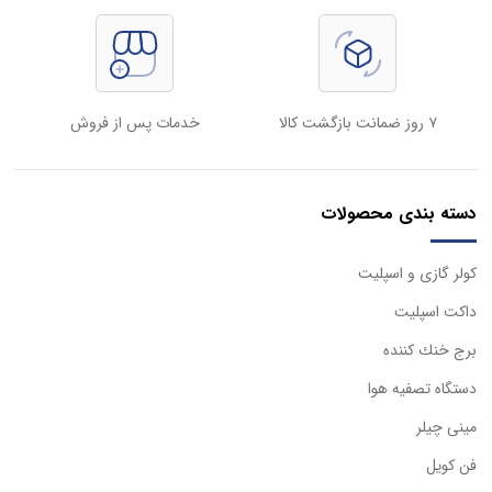
۷ روز ضمانت بازگشت کالا
خدمات پس از فروش
دسته بندی محصولات
كولر گازی و اسپليت
داكت اسپليت
برج خنك كننده
دستگاه تصفيه هوا
مینی چیلر
فن کویل