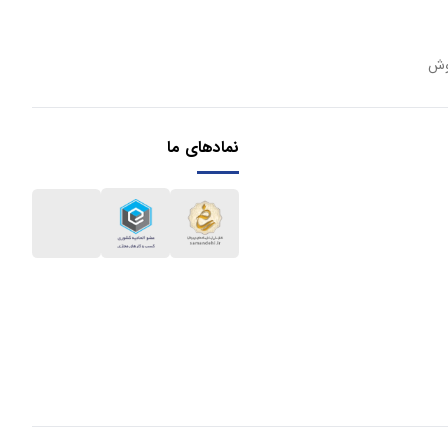
وش
نمادهای ما