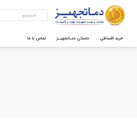
خرید اقساطی
داستان دمـاتجهیــز
تماس با ما