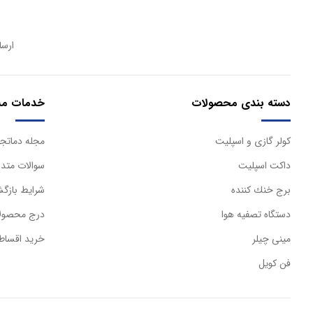
ارسا
دسته بندی محصولات
خدمات مش
كولر گازی و اسپليت
مجله دماتجه
داكت اسپليت
سوالات متدا
برج خنك كننده
شرایط بازگش
دستگاه تصفيه هوا
درج محصولا
مینی چیلر
خرید اقساط
فن کویل