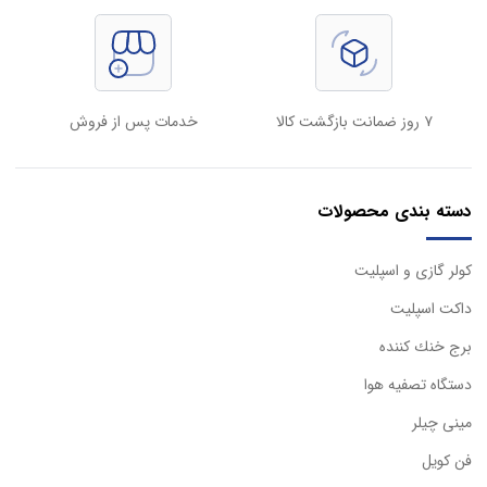
۷ روز ضمانت بازگشت کالا
خدمات پس از فروش
دسته بندی محصولات
كولر گازی و اسپليت
داكت اسپليت
برج خنك كننده
دستگاه تصفيه هوا
مینی چیلر
فن کویل