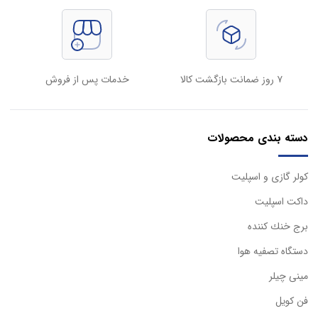
۷ روز ضمانت بازگشت کالا
خدمات پس از فروش
دسته بندی محصولات
كولر گازی و اسپليت
داكت اسپليت
برج خنك كننده
دستگاه تصفيه هوا
مینی چیلر
فن کویل