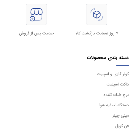
۷ روز ضمانت بازگشت کالا
خدمات پس از فروش
دسته بندی محصولات
كولر گازی و اسپليت
داكت اسپليت
برج خنك كننده
دستگاه تصفيه هوا
مینی چیلر
فن کویل