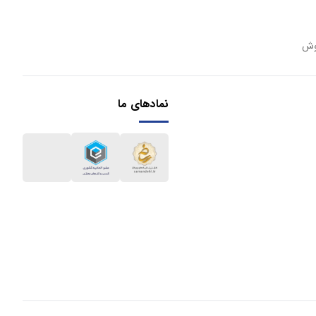
وش
نمادهای ما