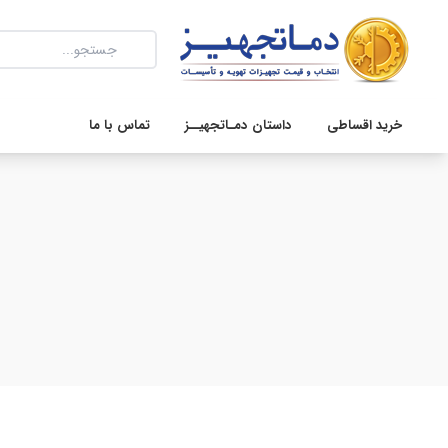
خرید اقساطی
داستان دمـاتجهیــز
تماس با ما