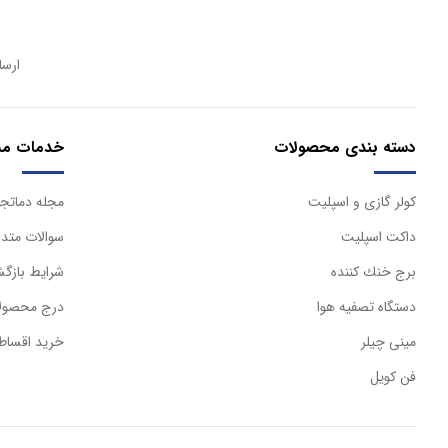
ارسا
دسته بندی محصولات
خدمات مش
كولر گازی و اسپليت
مجله دماتجه
داكت اسپليت
سوالات متدا
برج خنك كننده
شرایط بازگش
دستگاه تصفيه هوا
درج محصولا
مینی چیلر
خرید اقساط
فن کویل