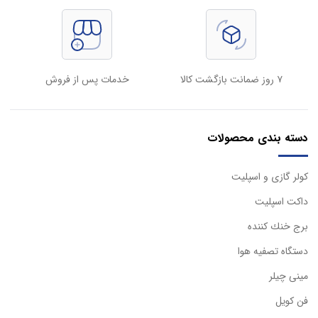
۷ روز ضمانت بازگشت کالا
خدمات پس از فروش
دسته بندی محصولات
كولر گازی و اسپليت
داكت اسپليت
برج خنك كننده
دستگاه تصفيه هوا
مینی چیلر
فن کویل