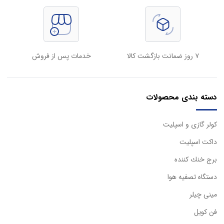
۷ روز ضمانت بازگشت کالا
خدمات پس از فروش
دسته بندی محصولات
كولر گازی و اسپليت
داكت اسپليت
برج خنك كننده
دستگاه تصفيه هوا
مینی چیلر
فن کویل