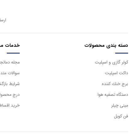
ارسا
دسته بندی محصولات
خدمات مش
كولر گازی و اسپليت
مجله دماتجه
داكت اسپليت
سوالات متدا
برج خنك كننده
شرایط بازگش
دستگاه تصفيه هوا
درج محصولا
مینی چیلر
خرید اقساط
فن کویل