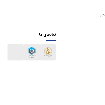
وش
نمادهای ما