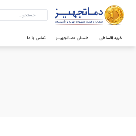
خرید اقساطی
داستان دمـاتجهیــز
تماس با ما