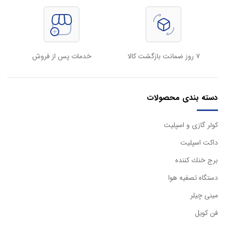
۷ روز ضمانت بازگشت کالا
خدمات پس از فروش
دسته بندی محصولات
كولر گازی و اسپليت
داكت اسپليت
برج خنك كننده
دستگاه تصفيه هوا
مینی چیلر
فن کویل