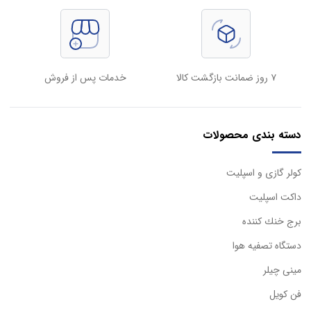
۷ روز ضمانت بازگشت کالا
خدمات پس از فروش
دسته بندی محصولات
كولر گازی و اسپليت
داكت اسپليت
برج خنك كننده
دستگاه تصفيه هوا
مینی چیلر
فن کویل