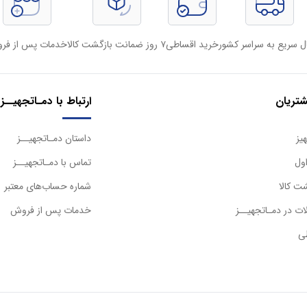
ل سریع به سراسر کشور
خرید اقساطی
۷ روز ضمانت بازگشت کالا
خدمات پس از فر
تریان
ارتباط با دمـاتجهیــز
یز
داستان دمـاتجهیــز
ول
تماس با دمـاتجهیــز
ت کالا
شماره حساب‌های معتبر
ت در دمـاتجهیــز
خدمات پس از فروش
ی