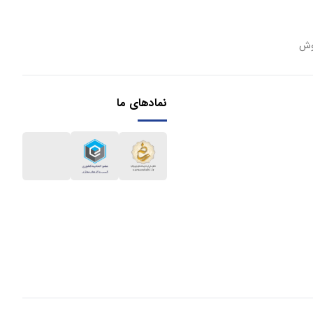
وش
نمادهای ما