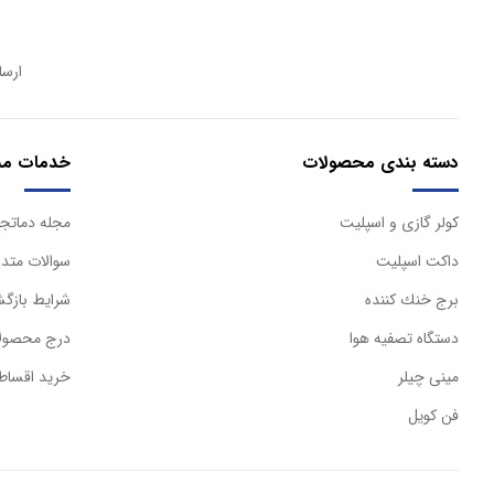
ارسا
دسته بندی محصولات
خدمات مش
كولر گازی و اسپليت
مجله دماتجه
داكت اسپليت
سوالات متدا
برج خنك كننده
شرایط بازگش
دستگاه تصفيه هوا
درج محصولا
مینی چیلر
خرید اقساط
فن کویل