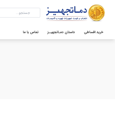
خرید اقساطی
داستان دمـاتجهیــز
تماس با ما