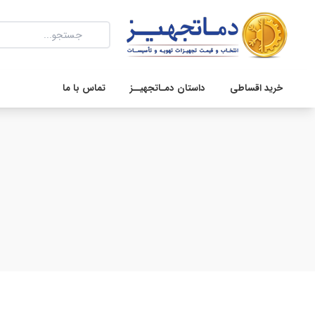
خرید اقساطی
داستان دمـاتجهیــز
تماس با ما