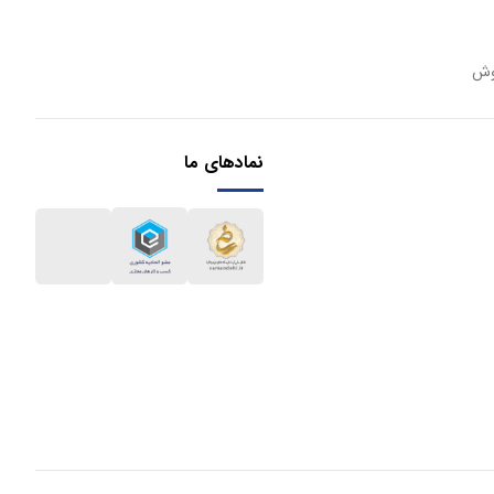
وش
نمادهای ما