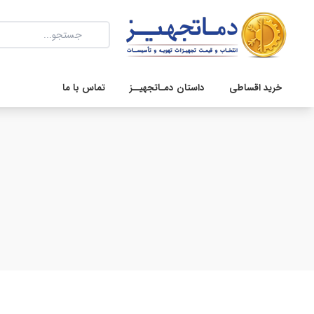
خرید اقساطی
داستان دمـاتجهیــز
تماس با ما