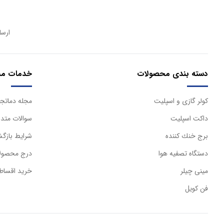
ارسا
دسته بندی محصولات
خدمات مش
كولر گازی و اسپليت
مجله دماتجه
داكت اسپليت
سوالات متدا
برج خنك كننده
شرایط بازگش
دستگاه تصفيه هوا
درج محصولا
مینی چیلر
خرید اقساط
فن کویل