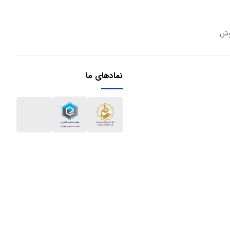
وش
نمادهای ما