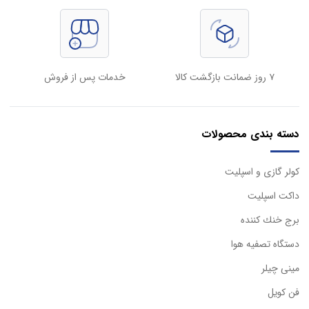
۷ روز ضمانت بازگشت کالا
خدمات پس از فروش
دسته بندی محصولات
كولر گازی و اسپليت
داكت اسپليت
برج خنك كننده
دستگاه تصفيه هوا
مینی چیلر
فن کویل