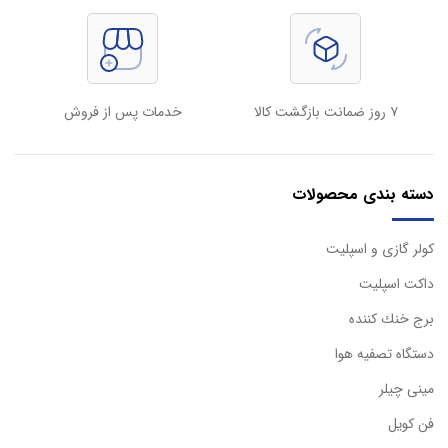
۷ روز ضمانت بازگشت کالا
خدمات پس از فروش
دسته بندی محصولات
كولر گازی و اسپليت
داكت اسپليت
برج خنك كننده
دستگاه تصفيه هوا
مینی چیلر
فن کویل